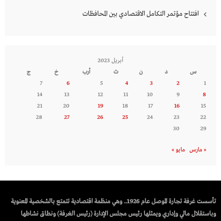
افتتاح مؤتمر التكامل الاقتصادي بين المحافظات
أبريل 2023
س
د
ن
ث
أرب
خ
ج
7
6
5
4
3
2
1
14
13
12
11
10
9
8
21
20
19
18
17
16
15
28
27
26
25
24
23
22
30
29
« مارس
مايو »
تأسست غرفة تجارة الموصل عام 1926.. وهي منظمة اقتصادية تتمتع بالشخصية المعنوية
وباستقلال مالي وإداري ويمثلها رئيس مجلس الإدارة (رئيس الغرفة) ونطاق نشاطها