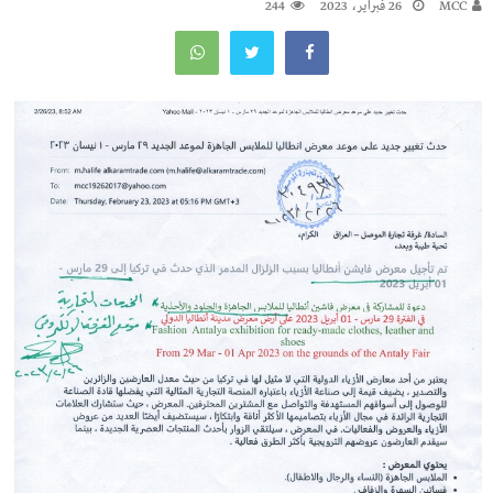
MCC
26 فبراير، 2023
244