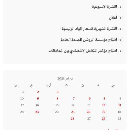
النشرة الاسبوعية
اعلان
النشرة الشهرية لاسعار المواد الرئيسية
افتتاح مؤسسة الروشن للصحة العامة
افتتاح مؤتمر التكامل الاقتصادي بين المحافظات
فبراير 2023
س
د
ن
ث
أرب
خ
ج
3
2
1
10
9
8
7
6
5
4
17
16
15
14
13
12
11
24
23
22
21
20
19
18
28
27
26
25