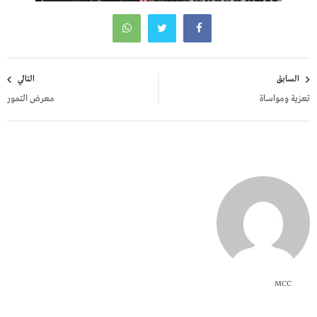
تصفّح
السابق
التالي
المقالات
تعزية ومواساة
معرض التمور
MCC