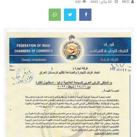
MCC
23 يناير، 2023
242