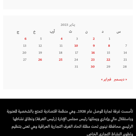
يناير 2023
س
د
ن
ث
أرب
خ
ج
6
5
4
3
2
1
13
12
11
10
9
8
7
20
19
18
17
16
15
14
27
26
25
24
23
22
21
31
30
29
28
« ديسمبر
فبراير »
تأسست غرفة تجارة الموصل عام 1926.. وهي منظمة اقتصادية تتمتع بالشخصية المعنوية
وباستقلال مالي وإداري ويمثلها رئيس مجلس الإدارة (رئيس الغرفة) ونطاق نشاطها
الرئيسي محافظة نينوى تحت مظلة اتحاد الغرف التجارية العراقية وهي تعنى بتنظيم
وتطوير النشاط التجاري الخاص.