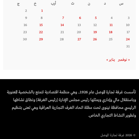
س
د
ن
ث
أرب
خ
ج
2
1
9
8
7
6
5
4
3
16
15
14
13
12
11
10
23
22
21
20
19
18
17
30
29
28
27
26
25
24
31
« نوفمبر
يناير »
تأسست غرفة تجارة الموصل عام 1926.. وهي منظمة اقتصادية تتمتع بالشخصية المعنوية
وباستقلال مالي وإداري ويمثلها رئيس مجلس الإدارة (رئيس الغرفة) ونطاق نشاطها
الرئيسي محافظة نينوى تحت مظلة اتحاد الغرف التجارية العراقية وهي تعنى بتنظيم
وتطوير النشاط التجاري الخاص.
© 2026 غرفة تجارة الموصل