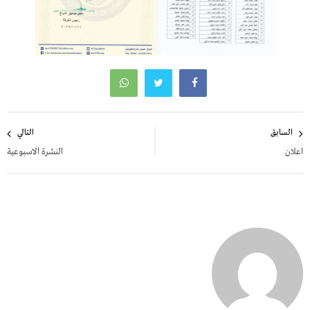
تصفّح
السابق
التالي
المقالات
اعلان
النشرة الاسبوعية