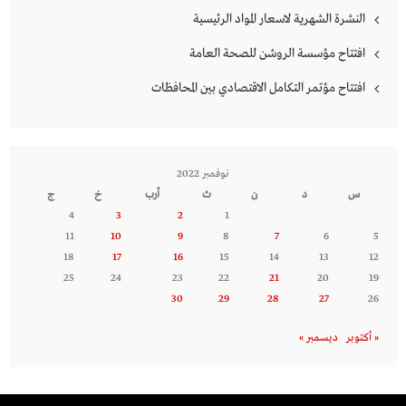
النشرة الشهرية لاسعار المواد الرئيسية
افتتاح مؤسسة الروشن للصحة العامة
افتتاح مؤتمر التكامل الاقتصادي بين المحافظات
نوفمبر 2022
س
د
ن
ث
أرب
خ
ج
4
3
2
1
11
10
9
8
7
6
5
18
17
16
15
14
13
12
25
24
23
22
21
20
19
30
29
28
27
26
« أكتوبر
ديسمبر »