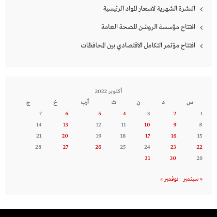
النشرة الشهرية لاسعار المواد الرئيسية
افتتاح مؤسسة الروشن للصحة العامة
افتتاح مؤتمر التكامل الاقتصادي بين المحافظات
أكتوبر 2022
س
د
ن
ث
أرب
خ
ج
7
6
5
4
3
2
1
14
13
12
11
10
9
8
21
20
19
18
17
16
15
28
27
26
25
24
23
22
31
30
29
« سبتمبر
نوفمبر »