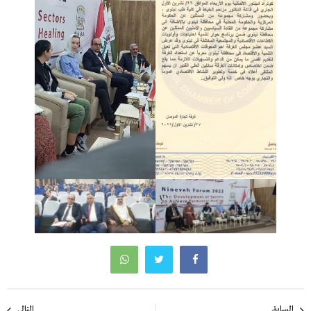
تصفّح
السابق
التالي