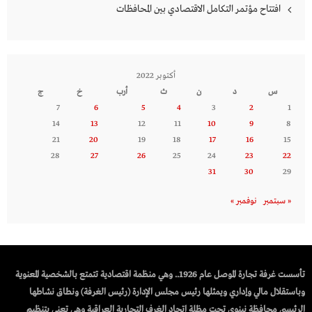
افتتاح مؤتمر التكامل الاقتصادي بين المحافظات
أكتوبر 2022
س
د
ن
ث
أرب
خ
ج
7
6
5
4
3
2
1
14
13
12
11
10
9
8
21
20
19
18
17
16
15
28
27
26
25
24
23
22
31
30
29
« سبتمبر
نوفمبر »
تأسست غرفة تجارة الموصل عام 1926.. وهي منظمة اقتصادية تتمتع بالشخصية المعنوية
وباستقلال مالي وإداري ويمثلها رئيس مجلس الإدارة (رئيس الغرفة) ونطاق نشاطها
الرئيسي محافظة نينوى تحت مظلة اتحاد الغرف التجارية العراقية وهي تعنى بتنظيم