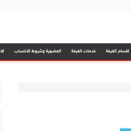
ة تجارة الموصل
بابيك
اقسام الغرفة
خدمات الغرفة
العضوية وشروط الانتساب
الا
د الرئيسية
ة العامة
صادي بين المحافظات
بابيك