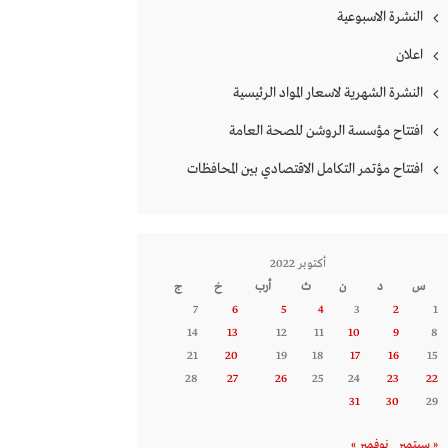
النشرة الاسبوعية
اعلان
النشرة الشهرية لاسعار المواد الرئيسية
افتتاح مؤسسة الروشن للصحة العامة
افتتاح مؤتمر التكامل الاقتصادي بين المحافظات
أكتوبر 2022
س
د
ن
ث
أرب
خ
ج
7
6
5
4
3
2
1
14
13
12
11
10
9
8
21
20
19
18
17
16
15
28
27
26
25
24
23
22
31
30
29
« سبتمبر
نوفمبر »