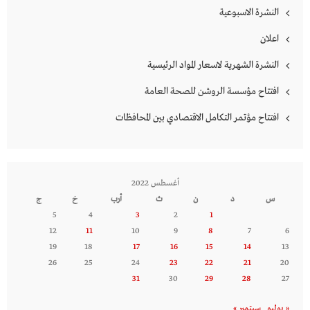
النشرة الاسبوعية
اعلان
النشرة الشهرية لاسعار المواد الرئيسية
افتتاح مؤسسة الروشن للصحة العامة
افتتاح مؤتمر التكامل الاقتصادي بين المحافظات
أغسطس 2022
س
د
ن
ث
أرب
خ
ج
5
4
3
2
1
12
11
10
9
8
7
6
19
18
17
16
15
14
13
26
25
24
23
22
21
20
31
30
29
28
27
« يوليو
سبتمبر »