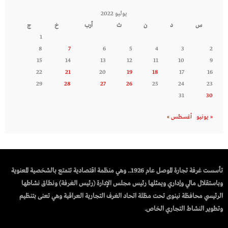
يوليو 2022
س
د
ن
ث
أرب
خ
ج
1
8
7
6
5
4
3
2
15
14
13
12
11
10
9
22
21
20
19
18
17
16
29
28
27
26
25
24
23
31
30
« يونيو
أغسطس »
تأسست غرفة تجارة الموصل عام 1926.. وهي منظمة اقتصادية تتمتع بالشخصية المعنوية
وباستقلال مالي وإداري ويمثلها رئيس مجلس الإدارة (رئيس الغرفة) ونطاق نشاطها
الرئيسي محافظة نينوى تحت مظلة اتحاد الغرف التجارية العراقية وهي تعنى بتنظيم
وتطوير النشاط التجاري الخاص.