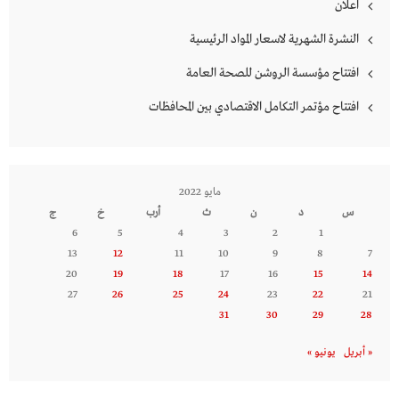
اعلان
النشرة الشهرية لاسعار المواد الرئيسية
افتتاح مؤسسة الروشن للصحة العامة
افتتاح مؤتمر التكامل الاقتصادي بين المحافظات
مايو 2022
س
د
ن
ث
أرب
خ
ج
6
5
4
3
2
1
13
12
11
10
9
8
7
20
19
18
17
16
15
14
27
26
25
24
23
22
21
31
30
29
28
« أبريل
يونيو »