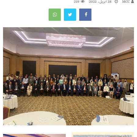
MCC
28 أبريل، 2022
219