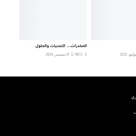
المخدرات… التحديات والحلول
MCC
8 ديسمبر، 2024
ري
ف