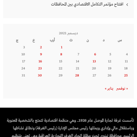
افتتاح مؤتمر التكامل الاقتصادي بين المحافظات
ديسمبر 2021
س
د
ن
ث
أرب
خ
ج
3
2
1
10
9
8
7
6
5
4
17
16
15
14
13
12
11
24
23
22
21
20
19
18
31
30
29
28
27
26
25
« نوفمبر
يناير »
تأسست غرفة تجارة الموصل عام 1926.. وهي منظمة اقتصادية تتمتع بالشخصية المعنوية
وباستقلال مالي وإداري ويمثلها رئيس مجلس الإدارة (رئيس الغرفة) ونطاق نشاطها
الرئيسي محافظة نينوى تحت مظلة اتحاد الغرف التجارية العراقية وهي تعنى بتنظيم