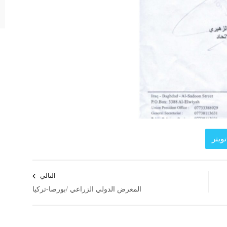
ويتر
التالي
المعرض الدولي الزراعي /بورصا-تركيا