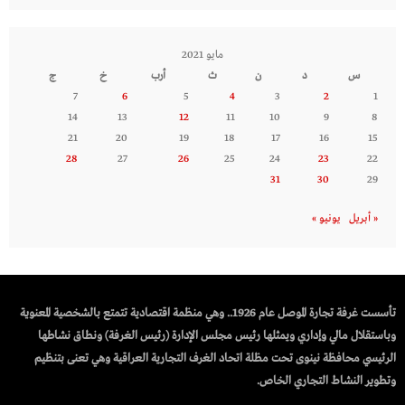
مايو 2021
س
د
ن
ث
أرب
خ
ج
7
6
5
4
3
2
1
14
13
12
11
10
9
8
21
20
19
18
17
16
15
28
27
26
25
24
23
22
31
30
29
« أبريل
يونيو »
تأسست غرفة تجارة الموصل عام 1926.. وهي منظمة اقتصادية تتمتع بالشخصية المعنوية
وباستقلال مالي وإداري ويمثلها رئيس مجلس الإدارة (رئيس الغرفة) ونطاق نشاطها
الرئيسي محافظة نينوى تحت مظلة اتحاد الغرف التجارية العراقية وهي تعنى بتنظيم
وتطوير النشاط التجاري الخاص.