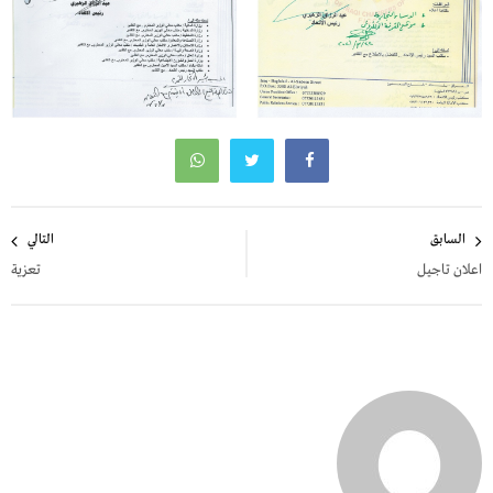
تصفّح
السابق
التالي
المقالات
اعلان تاجيل
تعزية