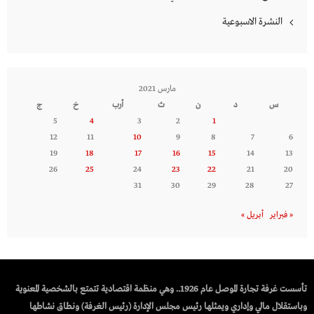
النشرة الاسبوعية
مارس 2021
س
د
ن
ث
أرب
خ
ج
5
4
3
2
1
12
11
10
9
8
7
6
19
18
17
16
15
14
13
26
25
24
23
22
21
20
31
30
29
28
27
« فبراير
أبريل »
تأسست غرفة تجارة الموصل عام 1926.. وهي منظمة اقتصادية تتمتع بالشخصية المعنوية
وباستقلال مالي وإداري ويمثلها رئيس مجلس الإدارة (رئيس الغرفة) ونطاق نشاطها