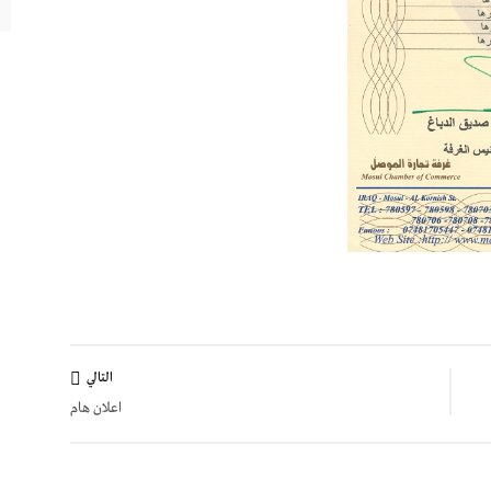
التالي
اعلان هام