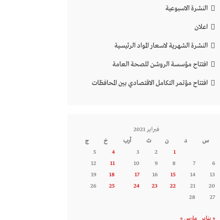
النشرة الاسبوعية
اعلان
النشرة الشهرية لاسعار المواد الرئيسية
افتتاح مؤسسة الروشن للصحة العامة
افتتاح مؤتمر التكامل الاقتصادي بين المحافظات
فبراير 2021
س
د
ن
ث
أرب
خ
ج
5
4
3
2
1
12
11
10
9
8
7
6
19
18
17
16
15
14
13
26
25
24
23
22
21
20
28
27
« يناير
مارس »