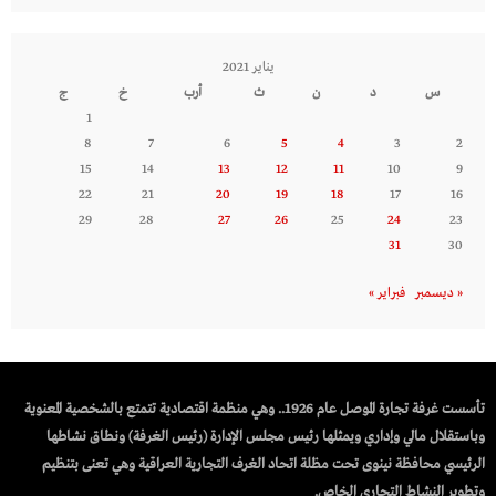
يناير 2021
س
د
ن
ث
أرب
خ
ج
1
8
7
6
5
4
3
2
15
14
13
12
11
10
9
22
21
20
19
18
17
16
29
28
27
26
25
24
23
31
30
« ديسمبر
فبراير »
تأسست غرفة تجارة الموصل عام 1926.. وهي منظمة اقتصادية تتمتع بالشخصية المعنوية
وباستقلال مالي وإداري ويمثلها رئيس مجلس الإدارة (رئيس الغرفة) ونطاق نشاطها
الرئيسي محافظة نينوى تحت مظلة اتحاد الغرف التجارية العراقية وهي تعنى بتنظيم
وتطوير النشاط التجاري الخاص.