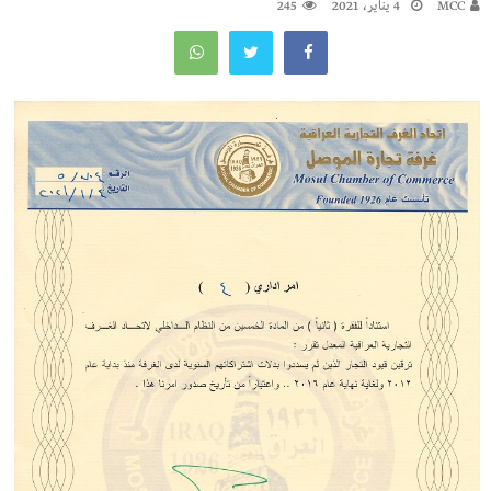
MCC
4 يناير، 2021
245