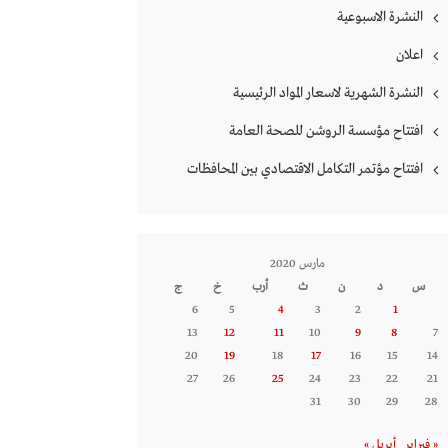
النشرة الاسبوعية
اعلان
النشرة الشهرية لاسعار المواد الرئيسية
افتتاح مؤسسة الروشن للصحة العامة
افتتاح مؤتمر التكامل الاقتصادي بين المحافظات
مارس 2020
س
د
ن
ث
أرب
خ
ج
6
5
4
3
2
1
13
12
11
10
9
8
7
20
19
18
17
16
15
14
27
26
25
24
23
22
21
31
30
29
28
« فبراير
أبريل »