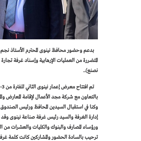
بدعم وحضور محافظ نينوى المحترم الأستاذ نجم عبدالله ال
المتضررة من العمليات الإرهابية وإسناد غرفة تجار
نصنع)..
بالتعاون مع شركة مجد الأعمال لإقامة المعارض والم
وكنا في استقبال السيدين المحافظ ورئيس الصندوق
إدارة الغرفة والسيد رئيس غرفة صناعة نينوى وقد ح
ورؤساء المصارف والبنوك والكليات والعشرات من ا
ترحيب بالسادة الحضور والمشاركين كانت كلمة غرفتن