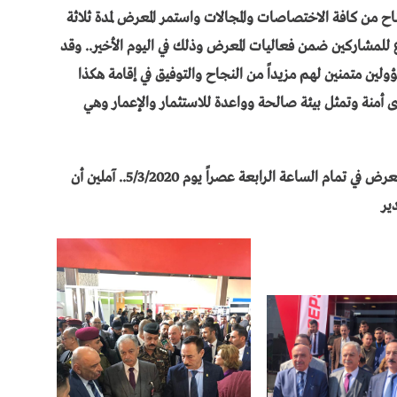
 المشاركة في المعرض البالغ عددهم (38) جناح من كافة الاختصاصات والمجالات واستمر المعرض لمدة ثلاثة
 للمشاركين ضمن فعاليات المعرض وذلك في اليوم الأخير.. وقد
ولين متمنين لهم مزيداً من النجاح والتوفيق في إقامة هكذا
منة وتمثل بيئة صالحة وواعدة للاستثمار والإعمار وهي
وتم توديع الضيوف والسادة المسؤولين بعد انتهاء المعرض في تمام الساعة الرابعة عصراً يوم 5/3/2020.. آملين أن
ير