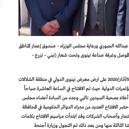
جبوري ورعاية مجلـــــــــــــــــس الوزراء – صندوق إعمار المناطق
ة الموصل وغرفة صناعة نينوى وتحت شعار (نبني – نزرع –
تم افتتاح معرض إعمار نينوى الثاني للفترة من 3-5/آذار/2020 على ارض معرض نينوى الدولي في منطقة الشلالات
ؤتمرات الدولية حيث تم الافتتاح في الساعة العاشرة صباحاً
 أعلاه بصحبة السيدين نائبي وعدد من السادة أعضاء مجلس
ضر الافتتاح العديد من مدراء الدوائر الحكومية في المحافظة
لتجار وأصحاب الشركات وقد ابتدأت مراسيم الافتتاح بكلمات
ا الثالثة منها ومن بعد ذلك تم التجول وزيارة أجنحة