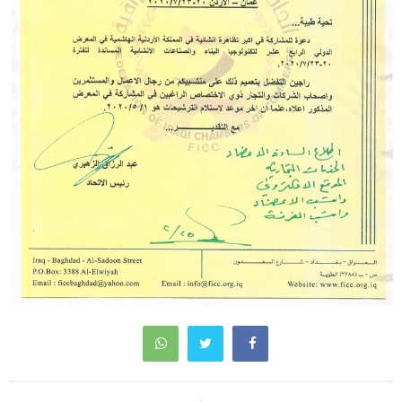
تصفّح