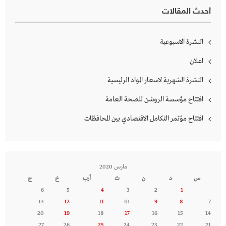
أحدث المقالات
النشرة الاسبوعية
اعلان
النشرة الشهرية لاسعار المواد الرئيسية
افتتاح مؤسسة الروشن للصحة العامة
افتتاح مؤتمر التكامل الاقتصادي بين المحافظات
مارس 2020
س
د
ن
ث
أرب
خ
ج
6
5
4
3
2
1
13
12
11
10
9
8
7
20
19
18
17
16
15
14
27
26
25
24
23
22
21