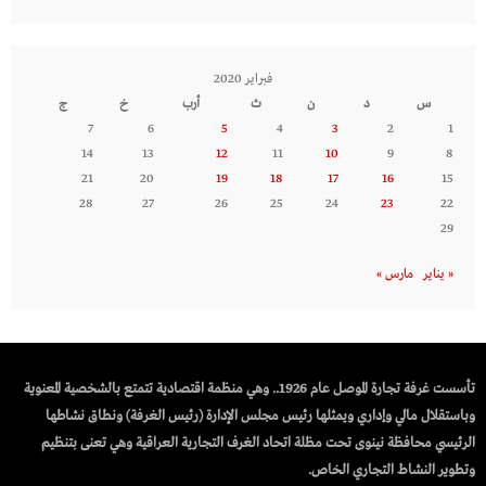
فبراير 2020
س
د
ن
ث
أرب
خ
ج
7
6
5
4
3
2
1
14
13
12
11
10
9
8
21
20
19
18
17
16
15
28
27
26
25
24
23
22
29
« يناير
مارس »
تأسست غرفة تجارة الموصل عام 1926.. وهي منظمة اقتصادية تتمتع بالشخصية المعنوية
وباستقلال مالي وإداري ويمثلها رئيس مجلس الإدارة (رئيس الغرفة) ونطاق نشاطها
الرئيسي محافظة نينوى تحت مظلة اتحاد الغرف التجارية العراقية وهي تعنى بتنظيم
وتطوير النشاط التجاري الخاص.