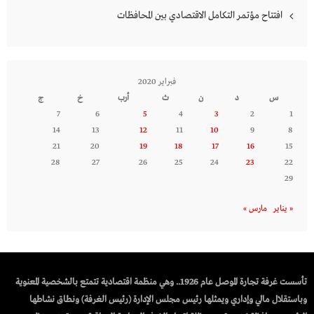
افتتاح مؤتمر التكامل الاقتصادي بين المحافظات
فبراير 2020
س
د
ن
ث
أرب
خ
ج
7
6
5
4
3
2
1
14
13
12
11
10
9
8
21
20
19
18
17
16
15
28
27
26
25
24
23
22
29
« يناير
مارس »
تأسست غرفة تجارة الموصل عام 1926.. وهي منظمة اقتصادية تتمتع بالشخصية المعنوية
وباستقلال مالي وإداري ويمثلها رئيس مجلس الإدارة (رئيس الغرفة) ونطاق نشاطها