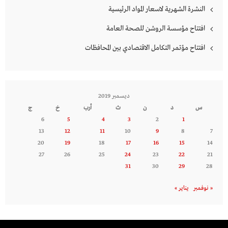
النشرة الشهرية لاسعار المواد الرئيسية
افتتاح مؤسسة الروشن للصحة العامة
افتتاح مؤتمر التكامل الاقتصادي بين المحافظات
ديسمبر 2019
س
د
ن
ث
أرب
خ
ج
6
5
4
3
2
1
13
12
11
10
9
8
7
20
19
18
17
16
15
14
27
26
25
24
23
22
21
31
30
29
28
« نوفمبر
يناير »