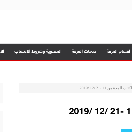
ة تجارة الموصل
بابيك
اقسام الغرفة
خدمات الغرفة
العضوية وشروط الانتساب
الا
د الرئيسية
لمدة من 11 -21 /12 /2019
ة العامة
صادي بين المحافظات
بابيك