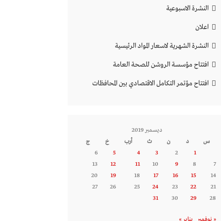
النشرة الاسبوعية
اعلان
النشرة الشهرية لاسعار المواد الرئيسية
افتتاح مؤسسة الروشن للصحة العامة
افتتاح مؤتمر التكامل الاقتصادي بين المحافظات
ديسمبر 2019
س
د
ن
ث
أرب
خ
ج
6
5
4
3
2
1
13
12
11
10
9
8
7
20
19
18
17
16
15
14
27
26
25
24
23
22
21
31
30
29
28
« نوفمبر
يناير »