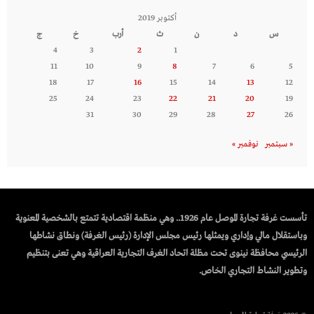
أكتوبر 2019
س
د
ن
ث
أرب
خ
ج
4
3
2
1
11
10
9
8
7
6
5
18
17
16
15
14
13
12
25
24
23
22
21
20
19
31
30
29
28
27
26
« سبتمبر
نوفمبر »
تأسست غرفة تجارة الموصل عام 1926.. وهي منظمة اقتصادية تتمتع بالشخصية المعنوية
وباستقلال مالي وإداري ويمثلها رئيس مجلس الإدارة (رئيس الغرفة) ونطاق نشاطها
الرئيسي محافظة نينوى تحت مظلة اتحاد الغرف التجارية العراقية وهي تعنى بتنظيم
وتطوير النشاط التجاري الخاص.